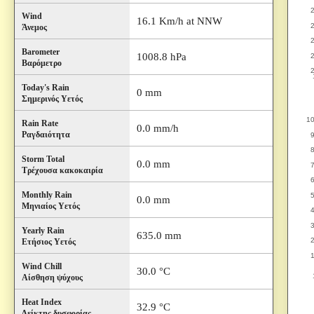
Wind
16.1 Km/h at NNW
Άνεμος
Barometer
1008.8 hPa
Βαρόμετρο
Today's Rain
0 mm
Σημερινός Υετός
Rain Rate
0.0 mm/h
Ραγδαιότητα
Storm Total
0.0 mm
Τρέχουσα κακοκαιρία
Monthly Rain
0.0 mm
Μηνιαίος Υετός
Yearly Rain
635.0 mm
Ετήσιος Υετός
Wind Chill
30.0 °C
Αίσθηση ψύχους
Heat Index
32.9 °C
Δείκτης δυσφορίας