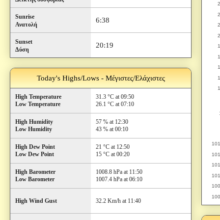
Sunrise
6:38
Ανατολή
Sunset
20:19
Δύση
Today's Highs/Lows - Μέγιστες/Ελάχιστες
High Temperature
31.3 °C at 09:50
Low Temperature
26.1 °C at 07:10
High Humidity
57 % at 12:30
Low Humidity
43 % at 00:10
High Dew Point
21 °C at 12:50
Low Dew Point
15 °C at 00:20
High Barometer
1008.8 hPa at 11:50
Low Barometer
1007.4 hPa at 06:10
High Wind Gust
32.2 Km/h at 11:40