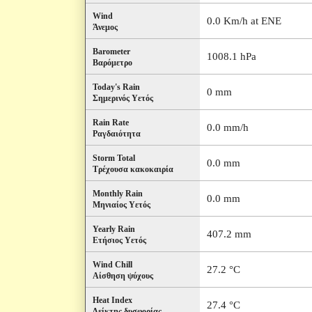
Wind
0.0 Km/h at ENE
Άνεμος
Barometer
1008.1 hPa
Βαρόμετρο
Today's Rain
0 mm
Σημερινός Υετός
Rain Rate
0.0 mm/h
Ραγδαιότητα
Storm Total
0.0 mm
Τρέχουσα κακοκαιρία
Monthly Rain
0.0 mm
Μηνιαίος Υετός
Yearly Rain
407.2 mm
Ετήσιος Υετός
Wind Chill
27.2 °C
Αίσθηση ψύχους
Heat Index
27.4 °C
Δείκτης δυσφορίας