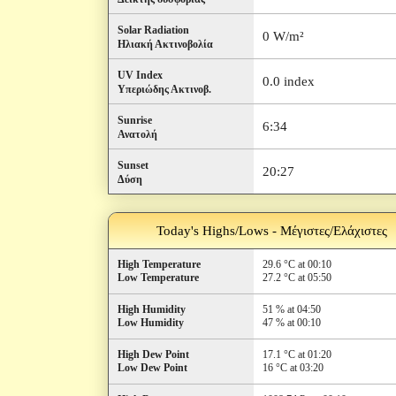
Solar Radiation
0 W/m²
Ηλιακή Ακτινοβολία
UV Index
0.0 index
Υπεριώδης Ακτινοβ.
Sunrise
6:34
Ανατολή
Sunset
20:27
Δύση
Today's Highs/Lows - Μέγιστες/Ελάχιστες
High Temperature
29.6 °C at 00:10
Low Temperature
27.2 °C at 05:50
High Humidity
51 % at 04:50
Low Humidity
47 % at 00:10
High Dew Point
17.1 °C at 01:20
Low Dew Point
16 °C at 03:20