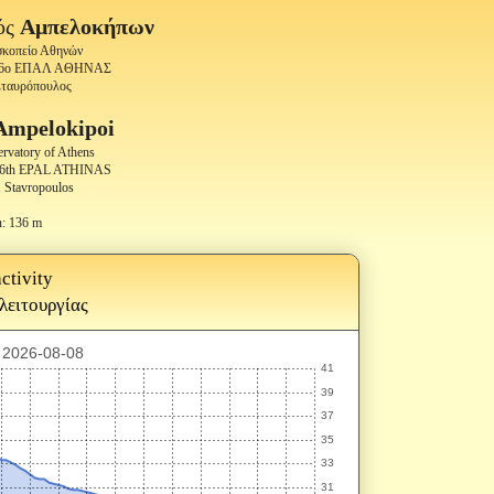
ός
Αμπελοκήπων
οσκοπείο Αθηνών
- 6ο ΕΠΑΛ ΑΘΗΝΑΣ
Σταυρόπουλος
Ampelokipoi
ervatory of Athens
- 6th EPAL ATHINAS
. Stavropoulos
n: 136 m
ctivity
 λειτουργίας