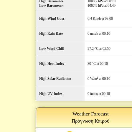
High Barometer
1008.7 hPa at 00:10
Low Barometer
1007.9 hPa at 04:40
High Wind Gust
6.4 Km/h at 03:00
High Rain Rate
0 mm/h at 00:10
Low Wind Chill
27.2 °C at 05:50
High Heat Index
30 °C at 00:10
High Solar Radiation
0 W/m² at 00:10
High UV Index
0 index at 00:10
Weather Forecast
Πρόγνωση Καιρού