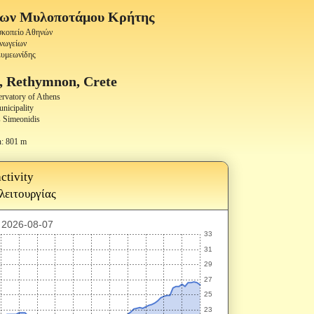
ίων Μυλοποτάμου Κρήτης
οσκοπείο Αθηνών
Ανωγείων
Συμεωνίδης
, Rethymnon, Crete
ervatory of Athens
nicipality
 Simeonidis
n: 801 m
ctivity
 λειτουργίας