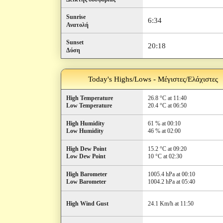
Sunrise
6:34
Ανατολή
Sunset
20:18
Δύση
Today's Highs/Lows - Μέγιστες/Ελάχιστες
High Temperature
26.8 °C at 11:40
Low Temperature
20.4 °C at 06:50
High Humidity
61 % at 00:10
Low Humidity
46 % at 02:00
High Dew Point
15.2 °C at 09:20
Low Dew Point
10 °C at 02:30
High Barometer
1005.4 hPa at 00:10
Low Barometer
1004.2 hPa at 05:40
High Wind Gust
24.1 Km/h at 11:50