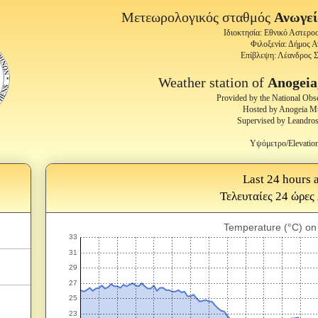
Μετεωρολογικός σταθμός
Ανωγε
Ιδιοκτησία: Εθνικό Αστερ
Φιλοξενία: Δήμος 
Επίβλεψη: Λέανδρος 
Weather station of
Anogeia
Provided by the National Obs
Hosted by Anogeia Mu
Supervised by Leandros
Υψόμετρο/Elevatio
Last 24 hours a
Τελευταίες 24 ώρες