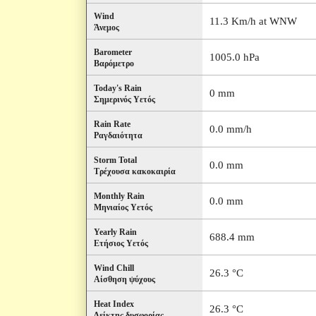
Wind
11.3 Km/h at WNW
Άνεμος
Barometer
1005.0 hPa
Βαρόμετρο
Today's Rain
0 mm
Σημερινός Υετός
Rain Rate
0.0 mm/h
Ραγδαιότητα
Storm Total
0.0 mm
Τρέχουσα κακοκαιρία
Monthly Rain
0.0 mm
Μηνιαίος Υετός
Yearly Rain
688.4 mm
Ετήσιος Υετός
Wind Chill
26.3 °C
Αίσθηση ψύχους
Heat Index
26.3 °C
Δείκτης δυσφορίας