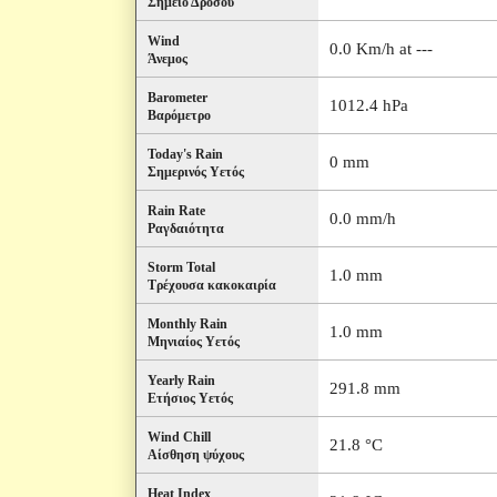
Σημείο Δρόσου
Wind
0.0 Km/h at ---
Άνεμος
Barometer
1012.4 hPa
Βαρόμετρο
Today's Rain
0 mm
Σημερινός Υετός
Rain Rate
0.0 mm/h
Ραγδαιότητα
Storm Total
1.0 mm
Τρέχουσα κακοκαιρία
Monthly Rain
1.0 mm
Μηνιαίος Υετός
Yearly Rain
291.8 mm
Ετήσιος Υετός
Wind Chill
21.8 °C
Αίσθηση ψύχους
Heat Index