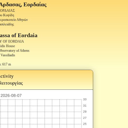
Άρδασας, Εορδαίας
 ΕΟΡΔΑΙΑΣ
κου Κυψίδη
στεροσκοπείο Αθηνών
ασιλειάδης
assa of Eordaia
TY OF EORDAIA
idis House
 Observatory of Athens
Vassiliadis
n: 617 m
ctivity
 λειτουργίας