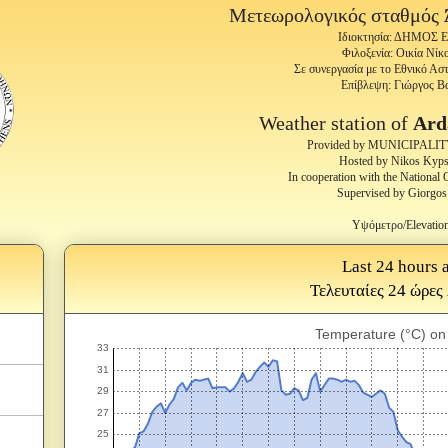
Μετεωρολογικός σταθμός
Ιδιοκτησία: ΔΗΜΟΣ
Φιλοξενία: Οικία Νί
Σε συνεργασία με το Εθνικό Α
Επίβλεψη: Γιώργος Β
Weather station of
Ard
Provided by MUNICIPALI
Hosted by Nikos Kyps
In cooperation with the National
Supervised by Giorgos 
Υψόμετρο/Elevatio
Last 24 hours a
Τελευταίες 24 ώρες