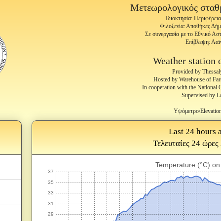
Μετεωρολογικός στα
Ιδιοκτησία: Περιφέρει
Φιλοξενία: Αποθήκες Δή
Σε συνεργασία με το Εθνικό Α
Επίβλεψη: Λαϊ
Weather station 
Provided by Thessal
Hosted by Warehouse of Fars
In cooperation with the National
Supervised by L
Υψόμετρο/Elevatio
Last 24 hours a
Τελευταίες 24 ώρες