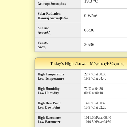
19.3 °C
Δείκτης δυσφορίας
Solar Radiation
0 W/m²
Ηλιακή Ακτινοβολία
Sunrise
06:36
Ανατολή
Sunset
20:36
Δύση
Today's Highs/Lows - Μέγιστες/Ελάχιστες
High Temperature
22.7 °C at 00:30
Low Temperature
19.3 °C at 04:40
High Humidity
72 % at 04:30
Low Humidity
60 % at 00:10
High Dew Point
14.6 °C at 00:40
Low Dew Point
13.9 °C at 02:20
High Barometer
1011.6 hPa at 00:40
Low Barometer
1010.5 hPa at 04:50