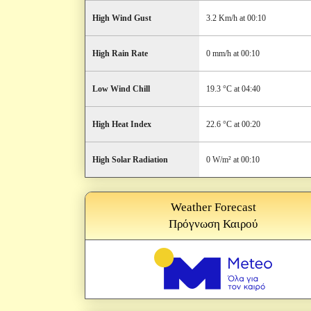
High Wind Gust
3.2 Km/h at 00:10
High Rain Rate
0 mm/h at 00:10
Low Wind Chill
19.3 °C at 04:40
High Heat Index
22.6 °C at 00:20
High Solar Radiation
0 W/m² at 00:10
Weather Forecast
Πρόγνωση Καιρού