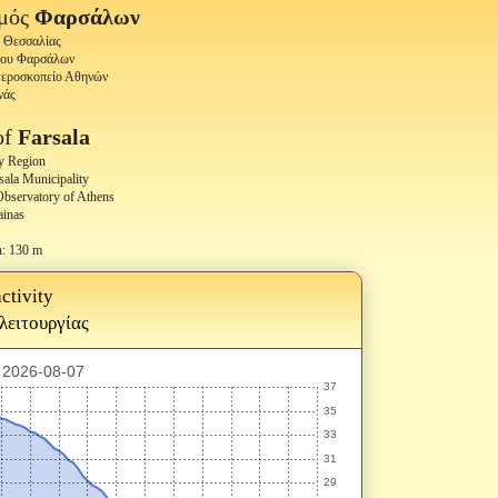
θμός
Φαρσάλων
α Θεσσαλίας
μου Φαρσάλων
στεροσκοπείο Αθηνών
νάς
of
Farsala
y Region
ala Municipality
 Observatory of Athens
ainas
n: 130 m
ctivity
 λειτουργίας