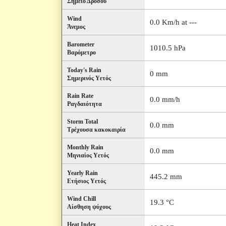
Σημείο Δρόσου
Wind
0.0 Km/h at ---
Άνεμος
Barometer
1010.5 hPa
Βαρόμετρο
Today's Rain
0 mm
Σημερινός Υετός
Rain Rate
0.0 mm/h
Ραγδαιότητα
Storm Total
0.0 mm
Τρέχουσα κακοκαιρία
Monthly Rain
0.0 mm
Μηνιαίος Υετός
Yearly Rain
445.2 mm
Ετήσιος Υετός
Wind Chill
19.3 °C
Αίσθηση ψύχους
Heat Index