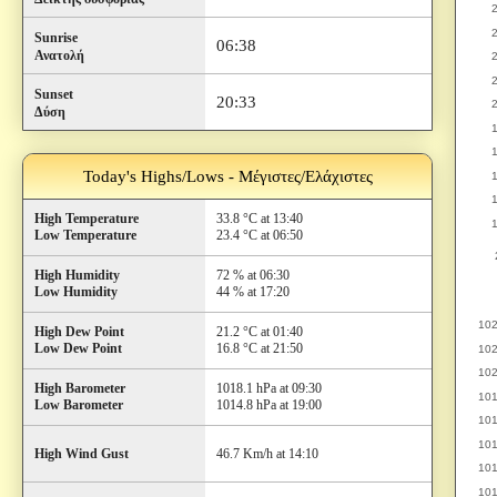
Sunrise
06:38
Ανατολή
Sunset
20:33
Δύση
Today's Highs/Lows - Μέγιστες/Ελάχιστες
High Temperature
33.8 °C at 13:40
Low Temperature
23.4 °C at 06:50
High Humidity
72 % at 06:30
Low Humidity
44 % at 17:20
High Dew Point
21.2 °C at 01:40
Low Dew Point
16.8 °C at 21:50
High Barometer
1018.1 hPa at 09:30
Low Barometer
1014.8 hPa at 19:00
High Wind Gust
46.7 Km/h at 14:10