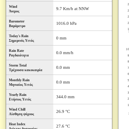
Wind
9.7 Km/h at NNW
Άνεμος
Barometer
1016.0 hPa
Βαρόμετρο
Today's Rain
0 mm
Σημερινός Υετός
Rain Rate
0.0 mm/h
Ραγδαιότητα
Storm Total
0.0 mm
Τρέχουσα κακοκαιρία
Monthly Rain
0.0 mm
Μηνιαίος Υετός
Yearly Rain
344.0 mm
Ετήσιος Υετός
Wind Chill
26.9 °C
Αίσθηση ψύχους
Heat Index
27.6 °C
Δείκτης δυσφορίας