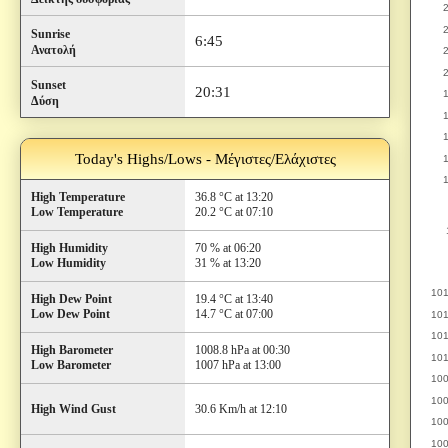
Sunrise
6:45
Ανατολή
Sunset
20:31
Δύση
Today's Highs/Lows - Μέγιστες/Ελάχιστες
High Temperature
36.8 °C at 13:20
Low Temperature
20.2 °C at 07:10
High Humidity
70 % at 06:20
Low Humidity
31 % at 13:20
High Dew Point
19.4 °C at 13:40
Low Dew Point
14.7 °C at 07:00
High Barometer
1008.8 hPa at 00:30
Low Barometer
1007 hPa at 13:00
High Wind Gust
30.6 Km/h at 12:10