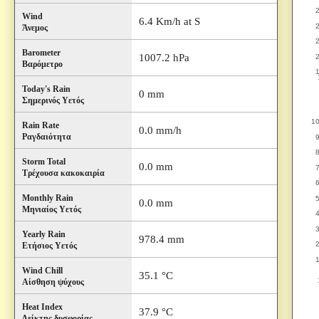
Wind
6.4 Km/h at S
Άνεμος
Barometer
1007.2 hPa
Βαρόμετρο
Today's Rain
0 mm
Σημερινός Υετός
Rain Rate
0.0 mm/h
Ραγδαιότητα
Storm Total
0.0 mm
Τρέχουσα κακοκαιρία
Monthly Rain
0.0 mm
Μηνιαίος Υετός
Yearly Rain
978.4 mm
Ετήσιος Υετός
Wind Chill
35.1 °C
Αίσθηση ψύχους
Heat Index
37.9 °C
Δείκτης δυσφορίας