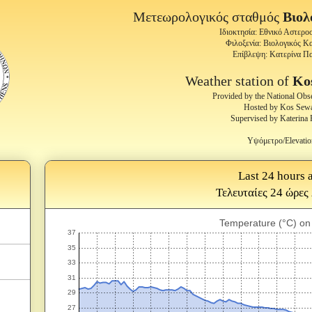
Μετεωρολογικός σταθμός
Βιολ
Ιδιοκτησία: Εθνικό Αστερ
Φιλοξενία: Βιολογικός 
Επίβλεψη: Kατερίνα Π
Weather station of
Ko
Provided by the National Obs
Hosted by Kos Sewa
Supervised by Katerina 
Υψόμετρο/Elevatio
Last 24 hours a
Τελευταίες 24 ώρες