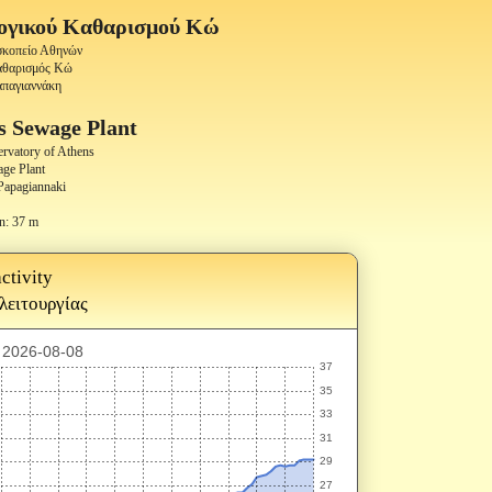
ογικού Καθαρισμού Κώ
οσκοπείο Αθηνών
Καθαρισμός Κώ
απαγιαννάκη
s Sewage Plant
ervatory of Athens
ge Plant
Papagiannaki
n: 37 m
ctivity
 λειτουργίας