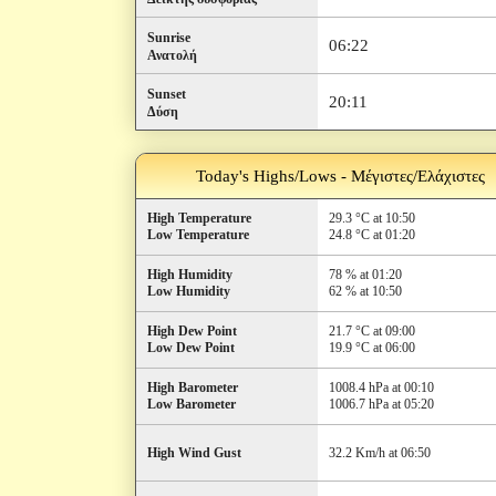
Sunrise
06:22
Ανατολή
Sunset
20:11
Δύση
Today's Highs/Lows - Μέγιστες/Ελάχιστες
High Temperature
29.3 °C at 10:50
Low Temperature
24.8 °C at 01:20
High Humidity
78 % at 01:20
Low Humidity
62 % at 10:50
High Dew Point
21.7 °C at 09:00
Low Dew Point
19.9 °C at 06:00
High Barometer
1008.4 hPa at 00:10
Low Barometer
1006.7 hPa at 05:20
High Wind Gust
32.2 Km/h at 06:50