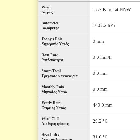
Wind
17.7 Km/h at NNW
Άνεμος
Barometer
1007.2 hPa
Βαρόμετρο
Today's Rain
0 mm
Σημερινός Υετός
Rain Rate
0.0 mm/h
Ραγδαιότητα
Storm Total
0.0 mm
Τρέχουσα κακοκαιρία
Monthly Rain
0.0 mm
Μηνιαίος Υετός
Yearly Rain
449.0 mm
Ετήσιος Υετός
Wind Chill
29.2 °C
Αίσθηση ψύχους
Heat Index
31.6 °C
Δείκτης δυσφορίας