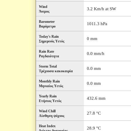
Wind
3.2 Km/h at SW
Άνεμος
Barometer
1011.3 hPa
Βαρόμετρο
Today's Rain
0 mm
Σημερινός Υετός
Rain Rate
0.0 mm/h
Ραγδαιότητα
Storm Total
0.0 mm
Τρέχουσα κακοκαιρία
Monthly Rain
0.0 mm
Μηνιαίος Υετός
Yearly Rain
432.6 mm
Ετήσιος Υετός
Wind Chill
27.8 °C
Αίσθηση ψύχους
Heat Index
28.9 °C
Δείκτης δυσφορίας