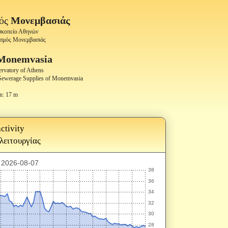
μός
Μονεμβασιάς
οσκοπείο Αθηνών
ισμός Μονεμβασιάς
Monemvasia
ervatory of Athens
 Sewerage Supplies of Monemvasia
n: 17 m
ctivity
 λειτουργίας