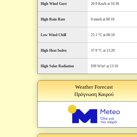
High Wind Gust
20.9 Km/h at 10:30
High Rain Rate
0 mm/h at 00:10
Low Wind Chill
25.1 °C at 06:10
High Heat Index
37.9 °C at 13:20
High Solar Radiation
939 W/m² at 13:10
Weather Forecast
Πρόγνωση Καιρού