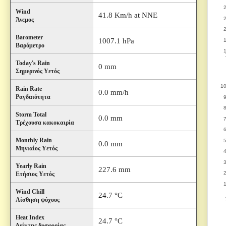
Wind
41.8 Km/h at NNE
Άνεμος
Barometer
1007.1 hPa
Βαρόμετρο
Today's Rain
0 mm
Σημερινός Υετός
Rain Rate
0.0 mm/h
Ραγδαιότητα
Storm Total
0.0 mm
Τρέχουσα κακοκαιρία
Monthly Rain
0.0 mm
Μηνιαίος Υετός
Yearly Rain
227.6 mm
Ετήσιος Υετός
Wind Chill
24.7 °C
Αίσθηση ψύχους
Heat Index
24.7 °C
Δείκτης δυσφορίας