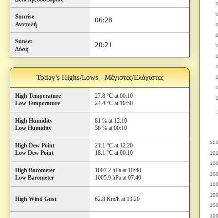
Sunrise
06:28
Ανατολή
Sunset
20:21
Δύση
Today's Highs/Lows - Μέγιστες/Ελάχιστες
High Temperature
27.8 °C at 00:10
Low Temperature
24.4 °C at 10:50
High Humidity
81 % at 12:10
Low Humidity
56 % at 00:10
High Dew Point
21.1 °C at 12:20
Low Dew Point
18.1 °C at 00:10
High Barometer
1007.2 hPa at 10:40
Low Barometer
1005.9 hPa at 07:40
High Wind Gust
62.8 Km/h at 13:20