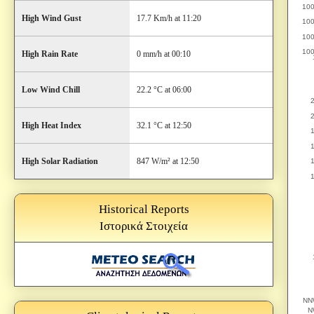
High Wind Gust
17.7 Km/h at 11:20
High Rain Rate
0 mm/h at 00:10
Low Wind Chill
22.2 °C at 06:00
High Heat Index
32.1 °C at 12:50
High Solar Radiation
847 W/m² at 12:50
Historical Reports
Ιστορικά Στοιχεία