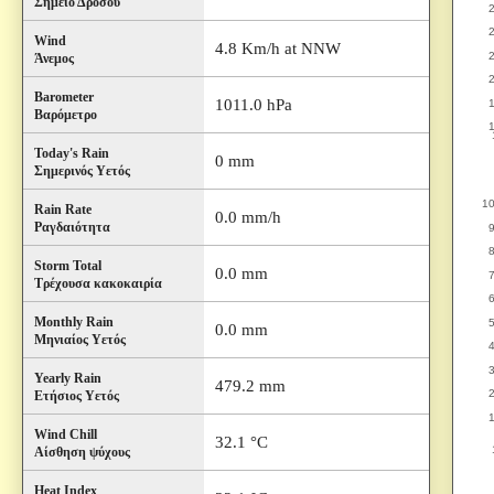
Σημείο Δρόσου
Wind
4.8 Km/h at NNW
Άνεμος
Barometer
1011.0 hPa
Βαρόμετρο
Today's Rain
0 mm
Σημερινός Υετός
Rain Rate
0.0 mm/h
Ραγδαιότητα
Storm Total
0.0 mm
Τρέχουσα κακοκαιρία
Monthly Rain
0.0 mm
Μηνιαίος Υετός
Yearly Rain
479.2 mm
Ετήσιος Υετός
Wind Chill
32.1 °C
Αίσθηση ψύχους
Heat Index