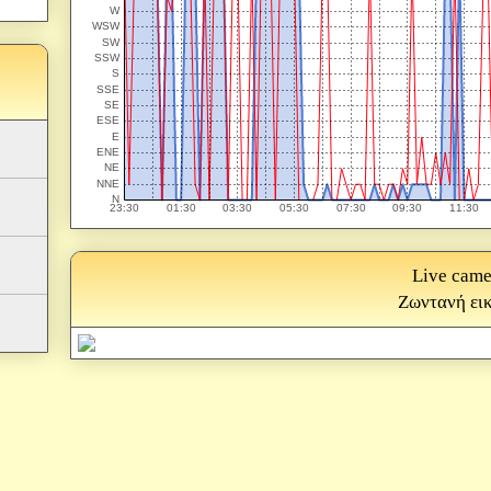
Live came
Ζωντανή ει