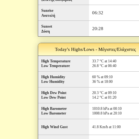
Sunrise
06:32
Ανατολή
Sunset
20:28
Δύση
Today's Highs/Lows - Μέγιστες/Ελάχιστες
High Temperature
33.7 °C at 14:40
Low Temperature
26.8 °C at 06:40
High Humidity
60 % at 09:10
Low Humidity
36 % at 18:00
High Dew Point
20.3 °C at 09:10
Low Dew Point
14.2 °C at 01:20
High Barometer
1010.8 hPa at 00:10
Low Barometer
1008.8 hPa at 20:10
High Wind Gust
41.8 Km/h at 11:00