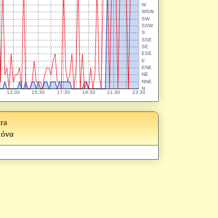
ra
κόνα