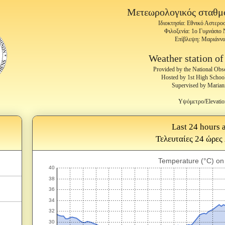
Μετεωρολογικός σταθμ
Ιδιοκτησία: Εθνικό Αστερ
Φιλοξενία: 1o Γυμνάσιο
Επίβλεψη: Mαριάνν
Weather station o
Provided by the National Obs
Hosted by 1st High Schoo
Supervised by Marian
Υψόμετρο/Elevatio
Last 24 hours a
Τελευταίες 24 ώρες