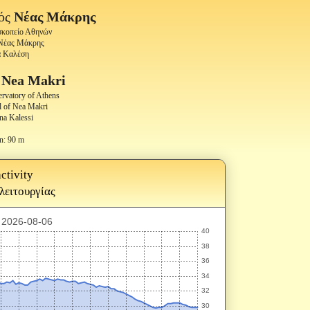
ός
Νέας Μάκρης
οσκοπείο Αθηνών
 Νέας Μάκρης
α Καλέση
f
Nea Makri
ervatory of Athens
l of Nea Makri
na Kalessi
n: 90 m
ctivity
 λειτουργίας