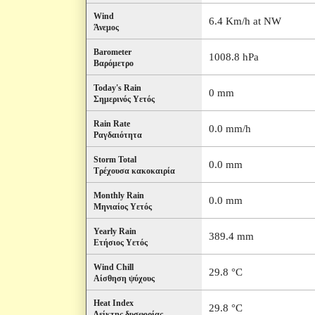
Wind
6.4 Km/h at NW
Άνεμος
Barometer
1008.8 hPa
Βαρόμετρο
Today's Rain
0 mm
Σημερινός Υετός
Rain Rate
0.0 mm/h
Ραγδαιότητα
Storm Total
0.0 mm
Τρέχουσα κακοκαιρία
Monthly Rain
0.0 mm
Μηνιαίος Υετός
Yearly Rain
389.4 mm
Ετήσιος Υετός
Wind Chill
29.8 °C
Αίσθηση ψύχους
Heat Index
29.8 °C
Δείκτης δυσφορίας