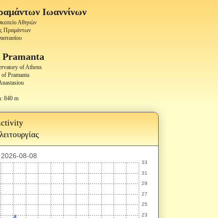
ραμάντων Ιωαννίνων
οσκοπείο Αθηνών
ας Πραμάντων
ναστασίου
f
Pramanta
ervatory of Athens
 of Pramanta
Anastasiou
n: 840 m
ctivity
 λειτουργίας