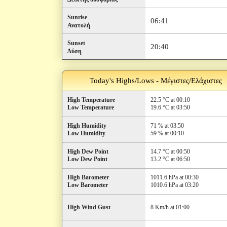
Sunrise
06:41
Ανατολή
Sunset
20:40
Δύση
Today's Highs/Lows - Μέγιστες/Ελάχιστες
High Temperature
22.5 °C at 00:10
Low Temperature
19.6 °C at 03:50
High Humidity
71 % at 03:50
Low Humidity
59 % at 00:10
High Dew Point
14.7 °C at 00:50
Low Dew Point
13.2 °C at 06:50
High Barometer
1011.6 hPa at 00:30
Low Barometer
1010.6 hPa at 03:20
High Wind Gust
8 Km/h at 01:00