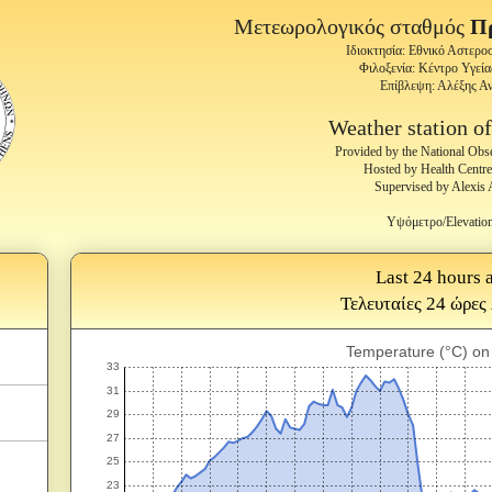
Μετεωρολογικός σταθμός
Π
Ιδιοκτησία: Εθνικό Αστερ
Φιλοξενία: Κέντρο Υγεί
Επίβλεψη: Αλέξης Α
Weather station o
Provided by the National Obs
Hosted by Health Centre
Supervised by Alexis 
Υψόμετρο/Elevatio
Last 24 hours a
Τελευταίες 24 ώρες