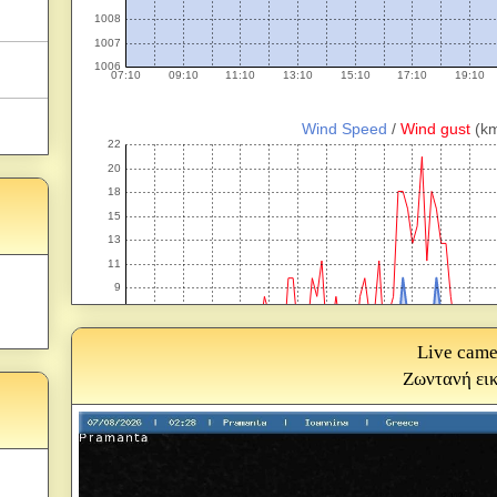
Live came
Ζωντανή ει