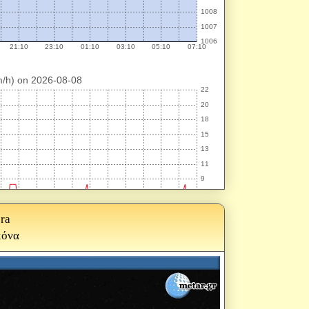
ra
κόνα