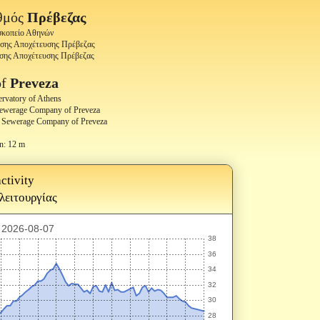
θμός
Πρέβεζας
οσκοπείο Αθηνών
υσης Αποχέτευσης Πρέβεζας
υσης Αποχέτευσης Πρέβεζας
of
Preveza
ervatory of Athens
Sewerage Company of Preveza
d Sewerage Company of Preveza
n: 12 m
ctivity
 λειτουργίας