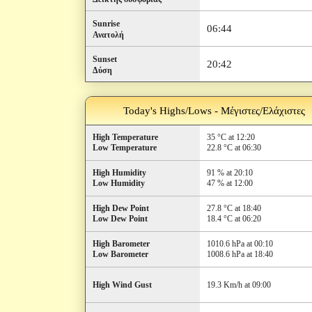
Sunrise
06:44
Ανατολή
Sunset
20:42
Δύση
Today's Highs/Lows - Μέγιστες/Ελάχιστες
High Temperature
35 °C at 12:20
Low Temperature
22.8 °C at 06:30
High Humidity
91 % at 20:10
Low Humidity
47 % at 12:00
High Dew Point
27.8 °C at 18:40
Low Dew Point
18.4 °C at 06:20
High Barometer
1010.6 hPa at 00:10
Low Barometer
1008.6 hPa at 18:40
High Wind Gust
19.3 Km/h at 09:00