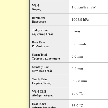
Wind
1.6 Km/h at SW
Άνεμος
Barometer
1008.9 hPa
Βαρόμετρο
Today's Rain
0 mm
Σημερινός Υετός
Rain Rate
0.0 mm/h
Ραγδαιότητα
Storm Total
0.0 mm
Τρέχουσα κακοκαιρία
Monthly Rain
0.2 mm
Μηνιαίος Υετός
Yearly Rain
697.8 mm
Ετήσιος Υετός
Wind Chill
28.6 °C
Αίσθηση ψύχους
Heat Index
36.0 °C
Δείκτης δυσφορίας