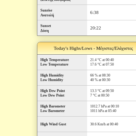
Sunrise
6:38
Ανατολή
Sunset
20:22
Δύση
Today's Highs/Lows - Μέγιστες/Ελάχιστες
High Temperature
21.4 °C at 00:40
Low Temperature
17.6 °C at 07:50
High Humidity
66 % at 08:30
Low Humidity
40 % at 00:30
High Dew Point
13.3 °C at 09:50
Low Dew Point
7 °C at 00:50
High Barometer
1012.7 hPa at 00:10
Low Barometer
1011 hPa at 05:40
High Wind Gust
30.6 Km/h at 00:40