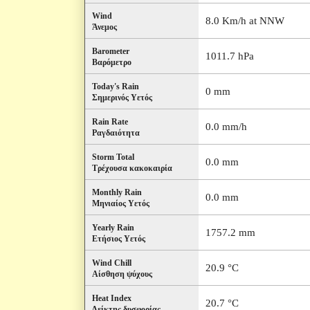
Wind
8.0 Km/h at NNW
Άνεμος
Barometer
1011.7 hPa
Βαρόμετρο
Today's Rain
0 mm
Σημερινός Υετός
Rain Rate
0.0 mm/h
Ραγδαιότητα
Storm Total
0.0 mm
Τρέχουσα κακοκαιρία
Monthly Rain
0.0 mm
Μηνιαίος Υετός
Yearly Rain
1757.2 mm
Ετήσιος Υετός
Wind Chill
20.9 °C
Αίσθηση ψύχους
Heat Index
20.7 °C
Δείκτης δυσφορίας