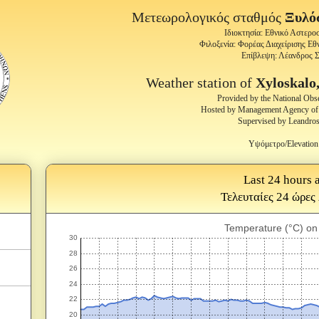
Μετεωρολογικός σταθμός
Ξυλό
Ιδιοκτησία: Εθνικό Αστερ
Φιλοξενία: Φορέας Διαχείρισης Εθ
Επίβλεψη: Λέανδρος 
Weather station of
Xyloskalo,
Provided by the National Obs
Hosted by Management Agency of 
Supervised by Leandros
Υψόμετρο/Elevation
Last 24 hours a
Τελευταίες 24 ώρες