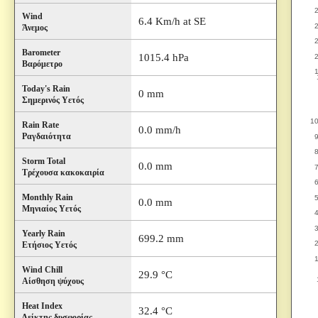
Wind
6.4 Km/h at SE
Άνεμος
Barometer
1015.4 hPa
Βαρόμετρο
Today's Rain
0 mm
Σημερινός Υετός
Rain Rate
0.0 mm/h
Ραγδαιότητα
Storm Total
0.0 mm
Τρέχουσα κακοκαιρία
Monthly Rain
0.0 mm
Μηνιαίος Υετός
Yearly Rain
699.2 mm
Ετήσιος Υετός
Wind Chill
29.9 °C
Αίσθηση ψύχους
Heat Index
32.4 °C
Δείκτης δυσφορίας