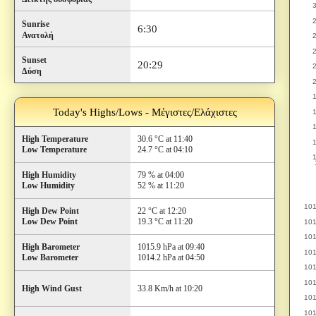
Sunrise
6:30
Ανατολή
Sunset
20:29
Δύση
Today's Highs/Lows - Μέγιστες/Ελάχιστες
High Temperature
30.6 °C at 11:40
Low Temperature
24.7 °C at 04:10
High Humidity
79 % at 04:00
Low Humidity
52 % at 11:20
High Dew Point
22 °C at 12:20
Low Dew Point
19.3 °C at 11:20
High Barometer
1015.9 hPa at 09:40
Low Barometer
1014.2 hPa at 04:50
High Wind Gust
33.8 Km/h at 10:20