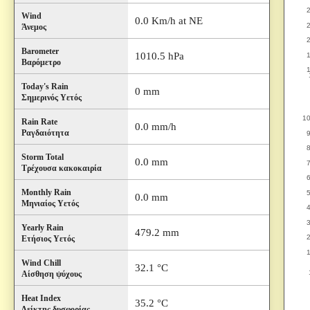
Wind
0.0 Km/h at NE
Άνεμος
Barometer
1010.5 hPa
Βαρόμετρο
Today's Rain
0 mm
Σημερινός Υετός
Rain Rate
0.0 mm/h
Ραγδαιότητα
Storm Total
0.0 mm
Τρέχουσα κακοκαιρία
Monthly Rain
0.0 mm
Μηνιαίος Υετός
Yearly Rain
479.2 mm
Ετήσιος Υετός
Wind Chill
32.1 °C
Αίσθηση ψύχους
Heat Index
35.2 °C
Δείκτης δυσφορίας