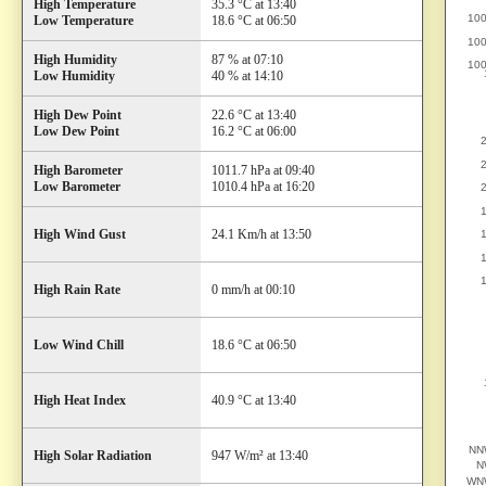
High Temperature
35.3 °C at 13:40
Low Temperature
18.6 °C at 06:50
High Humidity
87 % at 07:10
Low Humidity
40 % at 14:10
High Dew Point
22.6 °C at 13:40
Low Dew Point
16.2 °C at 06:00
High Barometer
1011.7 hPa at 09:40
Low Barometer
1010.4 hPa at 16:20
High Wind Gust
24.1 Km/h at 13:50
High Rain Rate
0 mm/h at 00:10
Low Wind Chill
18.6 °C at 06:50
High Heat Index
40.9 °C at 13:40
High Solar Radiation
947 W/m² at 13:40